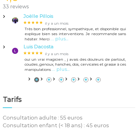
i
33 reviews
g
Joëlle Pillois
★★★★★
il y a un mois
a
Très bon professionnel, sympathique, et disponible qui
explique bien ses interventions. Je recommande sans
… plus...
hésiter. Merci
t
Luis Dacosta
i
★★★★★
il y a un mois
oui un vrai magicien , j avais des douleurs de partout,
coudes ,genoux, hanches, dos, cervicales et grasse à ces
o
… plus...
manipulations
●
●
●
●
●
●
n
d
Tarifs
e
Consultation adulte : 55 euros
l
Consultation enfant (< 18 ans) : 45 euros