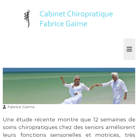
A
l
l
e
r
C
u
n
a
a
e
b
u
x
i
p
c
e
n
o
r
e
n
t
t
d
t
e
C
e
l
h
a
n
i
s
u
a
Fabrice Gaime
r
n
o
t
Une étude récente montre que 12 semaines de
p
é
soins chiropratiques chez des seniors améliorent
m
r
a
leurs fonctions sensorielles et motrices, très