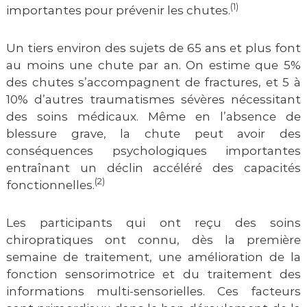
a
n
(1)
importantes pour prévenir les chutes.
t
u
e
i
l
Un tiers environ des sujets de 65 ans et plus font
q
l
u
e
au moins une chute par an. On estime que 5%
!
e
des chutes s’accompagnent de fractures, et 5 à
F
10% d’autres traumatismes sévères nécessitant
a
des soins médicaux. Même en l’absence de
b
blessure grave, la chute peut avoir des
r
conséquences psychologiques importantes
i
entraînant un déclin accéléré des capacités
c
(2)
fonctionnelles.
e
G
Les participants qui ont reçu des soins
a
chiropratiques ont connu, dès la première
i
semaine de traitement, une amélioration de la
m
fonction sensorimotrice et du traitement des
e
informations multi-sensorielles. Ces facteurs